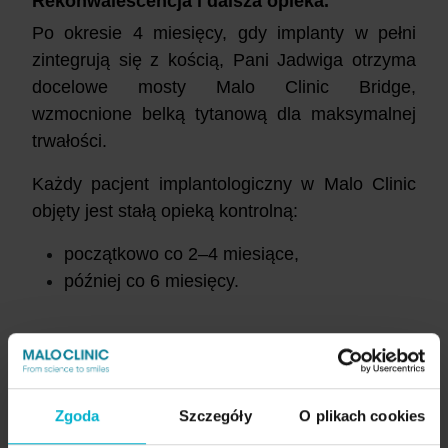
Rekonwalescencja i dalsza opieka.
Po okresie 4 miesięcy, gdy implanty w pełni
zintegrują się z kością, Pani Jadwiga otrzyma
docelowe mosty Malo Clinic Bridge,
wzmocnione belką tytanową dla maksymalnej
trwałości.
Każdy pacjent implantologiczny w Malo Clinic
objęty jest stałą opieką kontrolną:
początkowo co 2–4 miesiące,
później co 6 miesięcy.
Dzięki temu nowy uśmiech pozostaje zdrowy,
stabilny i piękny przez wiele lat.
Zgoda
Szczegóły
O plikach cookies
Efekty leczenia – nowy rozdział życia