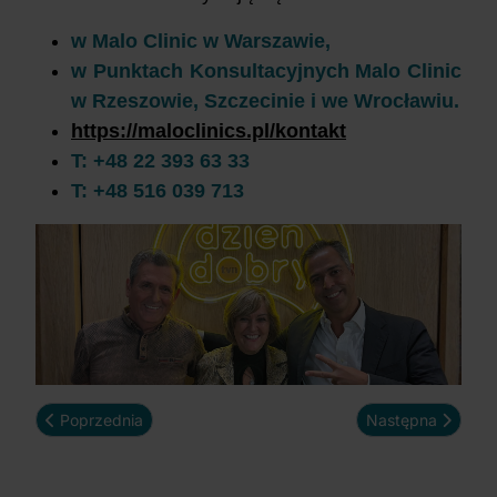
w Malo Clinic w Warszawie,
w Punktach Konsultacyjnych Malo Clinic
w Rzeszowie, Szczecinie i we Wrocławiu.
https://maloclinics.pl/kontakt
T: +48 22 393 63 33
T: +48 516 039 713
Poprzednia strona: Paradontoza to cichy wróg! Dlaczego prot
Następna strona:
Poprzednia
Następna