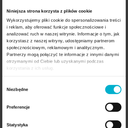
Dziś Pani Jadwiga z dumą mówi, że leczenie w
Malo Clinic odmieniło jej życie.
Niniejsza strona korzysta z plików cookie
Znów z radością spotyka się z bliskimi, śmieje
Wykorzystujemy pliki cookie do spersonalizowania treści
się, je ulubione potrawy i cieszy się każdym
i reklam, aby oferować funkcje społecznościowe i
dniem.
analizować ruch w naszej witrynie. Informacje o tym, jak
korzystasz z naszej witryny, udostępniamy partnerom
Efekty:
społecznościowym, reklamowym i analitycznym.
Partnerzy mogą połączyć te informacje z innymi danymi
Stabilny, naturalny uśmiech – bez
otrzymanymi od Ciebie lub uzyskanymi podczas
wypadania protez,
korzystania z ich usług.
Odmłodzony wygląd i większa pewność
siebie,
Wybór
Możliwość jedzenia bez ograniczeń,
Niezbędne
zgody
Wygoda i łatwość codziennej higieny,
Wsparcie i inspiracja w osobie męża.
Preferencje
Do końca listopada 2025 obowiązuje oferta
specjalna
– „Zacznijcie od uśmiechu razem”
Statystyka