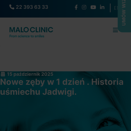
UMÓW WIZYTĘ
22 393 63 33
Wybierz s
EN
15 październik 2025
Nowe zęby w 1 dzień . Historia
uśmiechu Jadwigi.