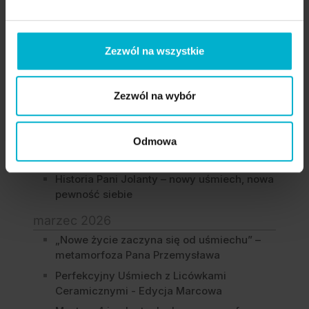
Ograniczeń: Historia Bohaterów Programu
Dzień Dobry TVN
Metamorfoza Uśmiechu Pani Lidii w Malo
Zezwól na wszystkie
Clinic
czerwiec 2026
Zezwól na wybór
Żółte zęby: Codzienne nawyki, które
nasilają ten problem i jak im skutecznie
przeciwdziałać
Odmowa
kwiecień 2026
Historia Pani Jolanty – nowy uśmiech, nowa
pewność siebie
marzec 2026
„Nowe życie zaczyna się od uśmiechu” –
metamorfoza Pana Przemysława
Perfekcyjny Uśmiech z Licówkami
Ceramicznymi - Edycja Marcowa