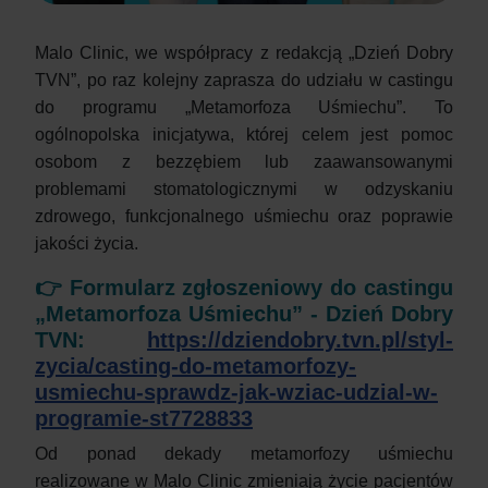
Malo Clinic, we współpracy z redakcją „Dzień Dobry
TVN”, po raz kolejny zaprasza do udziału w castingu
do programu „Metamorfoza Uśmiechu”. To
ogólnopolska inicjatywa, której celem jest pomoc
osobom z bezzębiem lub zaawansowanymi
problemami stomatologicznymi w odzyskaniu
zdrowego, funkcjonalnego uśmiechu oraz poprawie
jakości życia.
👉 Formularz zgłoszeniowy do castingu
„Metamorfoza Uśmiechu” - Dzień Dobry
TVN:
https://dziendobry.tvn.pl/styl-
zycia/casting-do-metamorfozy-
usmiechu-sprawdz-jak-wziac-udzial-w-
programie-st7728833
Od ponad dekady metamorfozy uśmiechu
realizowane w Malo Clinic zmieniają życie pacjentów