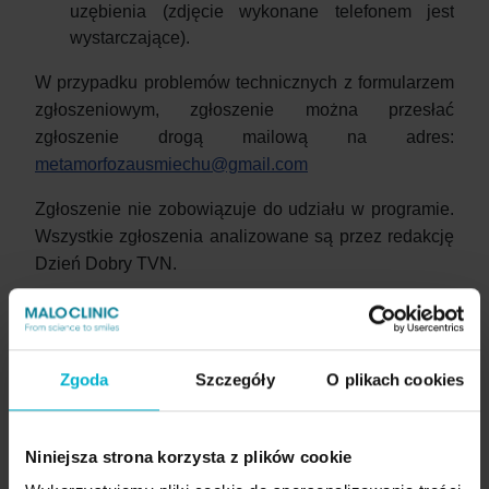
uzębienia (zdjęcie wykonane telefonem jest
wystarczające).
W przypadku problemów technicznych z formularzem
zgłoszeniowym, zgłoszenie można przesłać
zgłoszenie drogą mailową na adres:
metamorfozausmiechu@gmail.com
Zgłoszenie nie zobowiązuje do udziału w programie.
Wszystkie zgłoszenia analizowane są przez redakcję
Dzień Dobry TVN.
Ważne informacje organizacyjne
Organizatorem castingu jest stacja TVN
Zgłoszenia należy przesyłać przez formularz na
Zgoda
Szczegóły
O plikach cookies
stronie ddtvn.pl
Leczenie finalistów wybranych przez redakcję
DDTVN odbywa się w Malo Clinic Polska w
Niniejsza strona korzysta z plików cookie
Warszawie, ul. Domaniewska 37