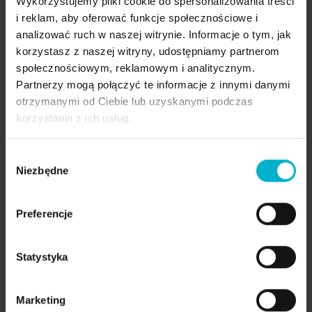
Wykorzystujemy pliki cookie do spersonalizowania treści
i reklam, aby oferować funkcje społecznościowe i
👉 Formularz zgłoszeniowy –
analizować ruch w naszej witrynie. Informacje o tym, jak
Metamorfoza Uśmiechu:
korzystasz z naszej witryny, udostępniamy partnerom
społecznościowym, reklamowym i analitycznym.
https://1984studio.pl/casting-metamorfoza-usmiechu/
Partnerzy mogą połączyć te informacje z innymi danymi
otrzymanymi od Ciebie lub uzyskanymi podczas
Malo Clinic - eksperci w leczeniu bezzębia i
korzystania z ich usług.
metamorfozach uśmiechu.
🦷 Zęby w 1 dzień. Jak własne.
Wybór
Poprzednia strona: Malo Clinic Protocol - metoda leczenia be
Następna strona: 
Poprzednia
Następna
Niezbędne
zgody
Preferencje
Aktualności
Statystyka
lipiec 2026
Marketing
Nowy Uśmiech w 1 Dzień i Życie Bez