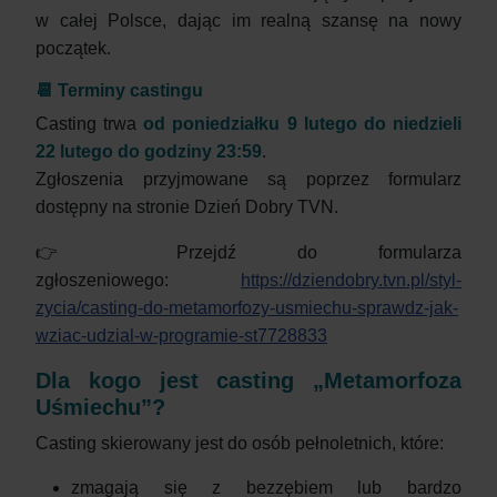
w całej Polsce, dając im realną szansę na nowy
początek.
📆 Terminy castingu
Casting trwa
od poniedziałku 9 lutego do niedzieli
22 lutego do godziny 23:59
.
Zgłoszenia przyjmowane są poprzez formularz
dostępny na stronie Dzień Dobry TVN.
👉 Przejdź do formularza
zgłoszeniowego:
https://dziendobry.tvn.pl/styl-
zycia/casting-do-metamorfozy-usmiechu-sprawdz-jak-
wziac-udzial-w-programie-st7728833
Dla kogo jest casting „Metamorfoza
Uśmiechu”?
Casting skierowany jest do osób pełnoletnich, które:
zmagają się z bezzębiem lub bardzo