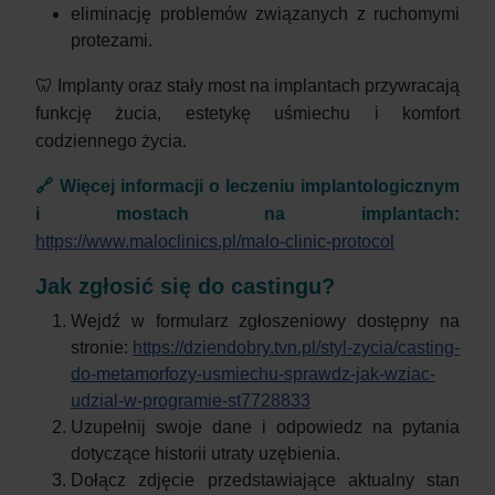
eliminację problemów związanych z ruchomymi
protezami.
🦷 Implanty oraz stały most na implantach przywracają
funkcję żucia, estetykę uśmiechu i komfort
codziennego życia.
🔗 Więcej informacji o leczeniu implantologicznym
i mostach na implantach:
https://www.maloclinics.pl/malo-clinic-protocol
Jak zgłosić się do castingu?
Wejdź w formularz zgłoszeniowy dostępny na
stronie:
https://dziendobry.tvn.pl/styl-zycia/casting-
do-metamorfozy-usmiechu-sprawdz-jak-wziac-
udzial-w-programie-st7728833
Uzupełnij swoje dane i odpowiedz na pytania
dotyczące historii utraty uzębienia.
Dołącz zdjęcie przedstawiające aktualny stan