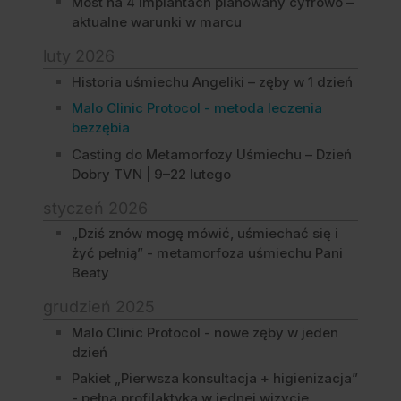
Most na 4 implantach planowany cyfrowo –
aktualne warunki w marcu
luty 2026
Historia uśmiechu Angeliki – zęby w 1 dzień
Malo Clinic Protocol - metoda leczenia
bezzębia
Casting do Metamorfozy Uśmiechu – Dzień
Dobry TVN | 9–22 lutego
styczeń 2026
„Dziś znów mogę mówić, uśmiechać się i
żyć pełnią” - metamorfoza uśmiechu Pani
Beaty
grudzień 2025
Malo Clinic Protocol - nowe zęby w jeden
dzień
Pakiet „Pierwsza konsultacja + higienizacja”
- pełna profilaktyka w jednej wizycie