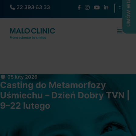
UMÓW WIZYTĘ
22 393 63 33
Wybierz s
EN
05 luty 2026
Casting do Metamorfozy
Uśmiechu – Dzień Dobry TVN |
9–22 lutego