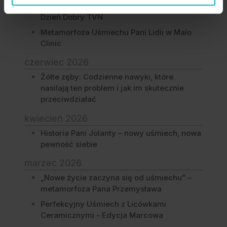
Ograniczeń: Historia Bohaterów Programu
Dzień Dobry TVN
Metamorfoza Uśmiechu Pani Lidii w Malo
Clinic
czerwiec 2026
Żółte zęby: Codzienne nawyki, które
nasilają ten problem i jak im skutecznie
przeciwdziałać
kwiecień 2026
Historia Pani Jolanty – nowy uśmiech, nowa
pewność siebie
marzec 2026
„Nowe życie zaczyna się od uśmiechu” –
metamorfoza Pana Przemysława
Perfekcyjny Uśmiech z Licówkami
Ceramicznymi - Edycja Marcowa