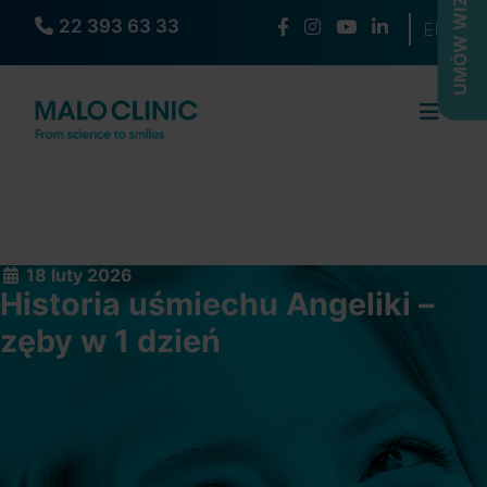
UMÓW WIZYTĘ
22 393 63 33
Wybierz s
EN
18 luty 2026
Historia uśmiechu Angeliki –
zęby w 1 dzień