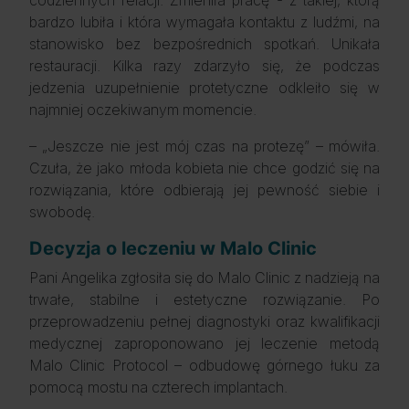
codziennych relacji. Zmieniła pracę - z takiej, którą
bardzo lubiła i która wymagała kontaktu z ludźmi, na
stanowisko bez bezpośrednich spotkań. Unikała
restauracji. Kilka razy zdarzyło się, że podczas
jedzenia uzupełnienie protetyczne odkleiło się w
najmniej oczekiwanym momencie.
– „Jeszcze nie jest mój czas na protezę” – mówiła.
Czuła, że jako młoda kobieta nie chce godzić się na
rozwiązania, które odbierają jej pewność siebie i
swobodę.
Decyzja o leczeniu w Malo Clinic
Pani Angelika zgłosiła się do Malo Clinic z nadzieją na
trwałe, stabilne i estetyczne rozwiązanie. Po
przeprowadzeniu pełnej diagnostyki oraz kwalifikacji
medycznej zaproponowano jej leczenie metodą
Malo Clinic Protocol – odbudowę górnego łuku za
pomocą mostu na czterech implantach.