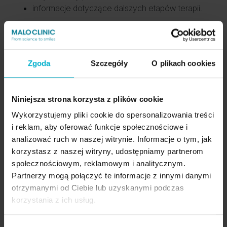
informacje dotyczące dalszych etapów terapii.
Uwaga:
każdy pacjent przed przystąpieniem do
leczenia przechodzi pełną diagnostykę medyczną,
Zgoda
Szczegóły
O plikach cookies
której wyniki decydują o możliwości wykonania
zabiegu.
👉 Nie wiesz, czy się kwalifikujesz?
Niniejsza strona korzysta z plików cookie
Wykorzystujemy pliki cookie do spersonalizowania treści
Konsultacje kwalifikujące do zabiegu Malo Clinic
i reklam, aby oferować funkcje społecznościowe i
Protocol odbywają się:
analizować ruch w naszej witrynie. Informacje o tym, jak
w
Malo Clinic w Warszawie ul. Domaniewska 37,
korzystasz z naszej witryny, udostępniamy partnerom
w
Punktach Konsultacyjnych Malo Clinic w
społecznościowym, reklamowym i analitycznym.
Rzeszowie i we Wrocławiu.
Partnerzy mogą połączyć te informacje z innymi danymi
otrzymanymi od Ciebie lub uzyskanymi podczas
🔗
https://www.maloclinics.pl/kontakt
korzystania z ich usług.
📞 T: +48 22 393 63 33
📞 T: +48 516 039 713