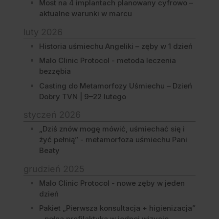
Most na 4 implantach planowany cyfrowo –
aktualne warunki w marcu
luty 2026
Historia uśmiechu Angeliki – zęby w 1 dzień
Malo Clinic Protocol - metoda leczenia
bezzębia
Casting do Metamorfozy Uśmiechu – Dzień
Dobry TVN | 9–22 lutego
styczeń 2026
„Dziś znów mogę mówić, uśmiechać się i
żyć pełnią” - metamorfoza uśmiechu Pani
Beaty
grudzień 2025
Malo Clinic Protocol - nowe zęby w jeden
dzień
Pakiet „Pierwsza konsultacja + higienizacja”
- pełna profilaktyka w jednej wizycie