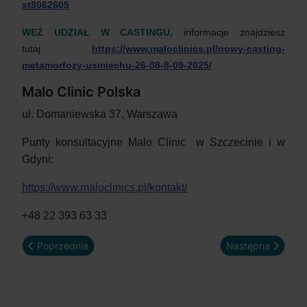
st8062605
WEŹ UDZIAŁ W CASTINGU,
informacje znajdziesz
tutaj
https://www.maloclinics.pl/nowy-casting-
metamorfozy-usmiechu-26-08-8-09-2025/
Malo Clinic Polska
ul. Domaniewska 37, Warszawa
Punty konsultacyjne Malo Clinic w Szczecinie i w
Gdyni:
https://www.maloclinics.pl/kontakt/
+48 22 393 63 33
Poprzednia strona: Do szczęścia brakuje mi tylko UŚMIECHU
Następna strona:
Poprzednia
Następna