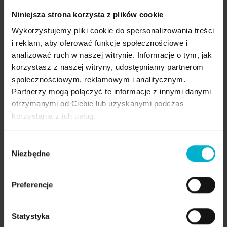
Niniejsza strona korzysta z plików cookie
Wykorzystujemy pliki cookie do spersonalizowania treści
i reklam, aby oferować funkcje społecznościowe i
analizować ruch w naszej witrynie. Informacje o tym, jak
korzystasz z naszej witryny, udostępniamy partnerom
społecznościowym, reklamowym i analitycznym.
Partnerzy mogą połączyć te informacje z innymi danymi
otrzymanymi od Ciebie lub uzyskanymi podczas
korzystania z ich usług.
Wybór
Początek Nowego Rozdziału
Niezbędne
zgody
Historia Ilony to dowód na to, że czasem trzeba
podjąć walkę o swoje szczęście. Jej nowy
Preferencje
uśmiech stał się symbolem siły, odwagi i
determinacji. W Malo Clinic wierzymy, że każdy
Statystyka
uśmiech ma swoją unikalną historię – a historia