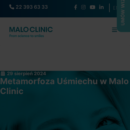
UMÓW WIZYTĘ
22 393 63 33
Wybierz s
EN
29 sierpień 2024
Metamorfoza Uśmiechu w Malo
Clinic