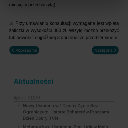
miesięcy przed wizytą).
⚠️ Przy umawianiu konsultacji wymagana jest wpłata
zaliczki w wysokości 300 zł. Wizytę można przełożyć
lub odwołać najpóźniej 3 dni robocze przed terminem.
Poprzednia strona: Zamiast wstydu – uśmiech. Historia Moniki
Następna strona:
Poprzednia
Następna
Aktualności
lipiec 2026
Nowy Uśmiech w 1 Dzień i Życie Bez
Ograniczeń: Historia Bohaterów Programu
Dzień Dobry TVN
Metamorfoza Uśmiechu Pani Lidii w Malo