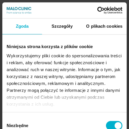
Chcą uniknąć długotrwałego leczenia i szukają
natychmiastowej rehabilitacji bezzębia.
Mają znaczny zanik kości, co uniemożliwia
zastosowanie klasycznych implantów.
Zgoda
Szczegóły
O plikach cookies
Szukają leczenia pod opieką zespołu ekspertów
gwarantujących najwyższą jakość i
bezpieczeństwo.
Niniejsza strona korzysta z plików cookie
Wykorzystujemy pliki cookie do spersonalizowania treści
Jak wygląda proces?
Podczas wizyty
i reklam, aby oferować funkcje społecznościowe i
pacjenci:
analizować ruch w naszej witrynie. Informacje o tym, jak
otrzymują kwalifikację do leczenia All-on-4®,
korzystasz z naszej witryny, udostępniamy partnerom
wykonują niezbędne badania diagnostyczne
społecznościowym, reklamowym i analitycznym.
(pantomogram, tomografia komputerowa),
Partnerzy mogą połączyć te informacje z innymi danymi
omawiają szczegóły procesu leczenia,
otrzymanymi od Ciebie lub uzyskanymi podczas
harmonogram oraz kosztorys.
korzystania z ich usług.
po konsultacji z lekarzem zadzwoni do Państwa
Opiekun Pacjenta Malo Clinic w celu omówienia
Wybór
kosztorysu leczenie, ustalenia terminu zabiegu,
Niezbędne
zgody