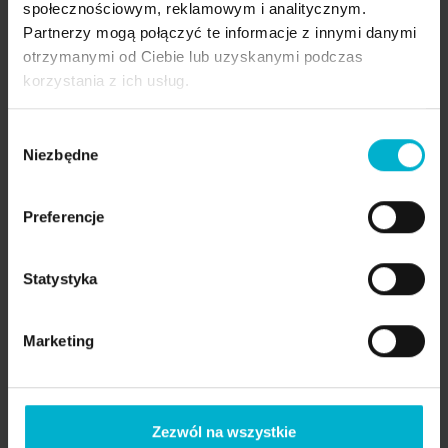
„Nowe życie zaczyna się od uśmiechu” –
społecznościowym, reklamowym i analitycznym.
metamorfoza Pana Przemysława
Partnerzy mogą połączyć te informacje z innymi danymi
otrzymanymi od Ciebie lub uzyskanymi podczas
luty 2026
korzystania z ich usług.
Historia uśmiechu Angeliki – zęby w 1 dzień
styczeń 2026
Wybór
„Dziś znów mogę mówić, uśmiechać się i
Niezbędne
zgody
żyć pełnią” - metamorfoza uśmiechu Pani
Beaty
Preferencje
listopad 2025
Metamorfoza Joanny
Statystyka
październik 2025
Nowe zęby w 1 dzień . Historia uśmiechu
Jadwigi.
Marketing
wrzesień 2025
Metamorfoza uśmiechu Pana Mirosława
„Nowe zęby w 1 dzień” (2)
Zezwól na wszystkie