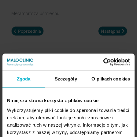
Metamorfoza uśmiechu
Poprzednia strona: Nowy Uśmiech w 1 dzień
Następna strona:
Poprzednia
Następna
Metamorfozy
Zgoda
Szczegóły
O plikach cookies
lipiec 2026
Metamorfoza Uśmiechu Pani Lidii w Malo
Clinic
Niniejsza strona korzysta z plików cookie
kwiecień 2026
Wykorzystujemy pliki cookie do spersonalizowania treści
Historia Pani Jolanty – nowy uśmiech, nowa
i reklam, aby oferować funkcje społecznościowe i
pewność siebie
analizować ruch w naszej witrynie. Informacje o tym, jak
marzec 2026
korzystasz z naszej witryny, udostępniamy partnerom