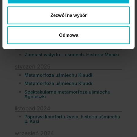
sierpień 2025
Historia nowego uśmiechu Magdaleny –
zęby w 1 dzień. Jak własne. (2)
Zezwól na wybór
lipiec 2025
Historia metamorfozy uśmiechu Doroty.
Odmowa
maj 2025
Zamiast wstydu – uśmiech. Historia Moniki
styczeń 2025
Metamorfoza uśmiechu Klaudii
Metamorfoza uśmiechu Klaudii
Spektakularna metamorfoza uśmiechu
Agnieszki
listopad 2024
Poprawa komfortu życia, historia uśmiechu
p. Kasi
wrzesień 2024