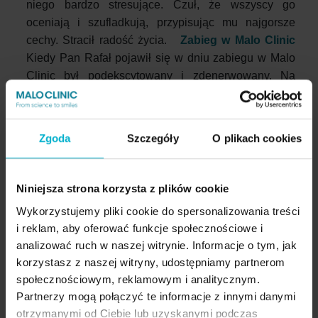
niego bardzo stresujące. Czuł, że wszyscy go
oceniają i szufladkują, przypisując mu najgorsze
cechy. Stracił radość życia.
Zabieg w Malo Clinic
Kiedy Pan Rafał pojawił się w dniu zabiegu w Malo
Clinic był podekscytowany i zdenerwowany. Na
szczęście, tak jak na wszystkich naszych pacjentów,
spokój i uśmiech dr Anny Grabowskiej, zadziałał na
niego jak zaklęcie. Przespał niemal cały zabieg.
W
Zgoda
Szczegóły
O plikach cookies
górnym łuku ze względu na liczne braki zębowe
został wykonany zabieg Malo Clinic Protocol
techniką All‑on‑4®. Jest to innowacyjna
Niniejsza strona korzysta z plików cookie
koncepcja rehabilitacji, która w jeden dzień i bez
Wykorzystujemy pliki cookie do spersonalizowania treści
przeszczepu kości pozwala bezzębnym
i reklam, aby oferować funkcje społecznościowe i
pacjentom uzyskać nowe, stałe zęby, wyglądające
analizować ruch w naszej witrynie. Informacje o tym, jak
i funkcjonujące jak naturalne uzębienie.
Pierwszą
korzystasz z naszej witryny, udostępniamy partnerom
część chirurgiczną zabiegu wykonała doktor Anna
społecznościowym, reklamowym i analitycznym.
Grabowska, zabieg polegał na na precyzyjnym
Partnerzy mogą połączyć te informacje z innymi danymi
umieszczeniu czterech implantów zaprojektowanych
otrzymanymi od Ciebie lub uzyskanymi podczas