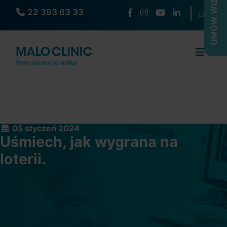
UMÓW WIZYTĘ
22 393 63 33
Wybierz s
EN
05 styczeń 2024
Uśmiech, jak wygrana na
loterii.