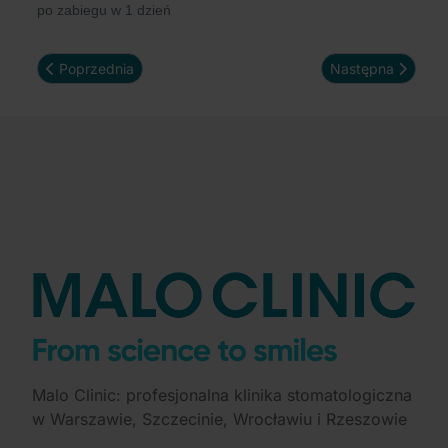
po zabiegu w 1 dzień
Poprzednia strona: Nowe zęby w 1 dzień
Następna strona:
Poprzednia
Następna
Malo Clinic: profesjonalna klinika stomatologiczna
w Warszawie, Szczecinie, Wrocławiu i Rzeszowie