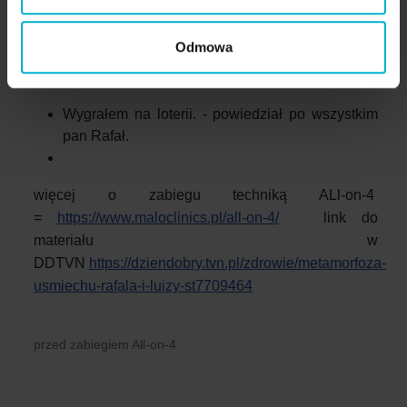
Przed gabinetem czekała na niego zniecierpliwiona
rodzina. Nie mogli się doczekać jego widoku, tyle
Odmowa
czasu musieli przecież już czekać na jego uśmiech!
Radości nie było końca.
Wygrałem na loterii. - powiedział po wszystkim
pan Rafał.
więcej o zabiegu techniką ALl-on-4
=
https://www.maloclinics.pl/all-on-4/
link do
materiału w
DDTVN
https://dziendobry.tvn.pl/zdrowie/metamorfoza-
usmiechu-rafala-i-luizy-st7709464
przed zabiegiem All-on-4