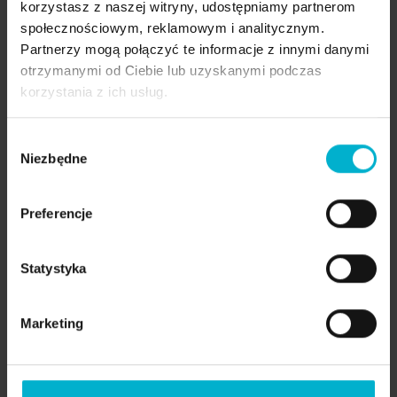
To nie tylko kwestia estetyki – to profilaktyka
korzystasz z naszej witryny, udostępniamy partnerom
zapalenia tkanek okołowszczepowych
społecznościowym, reklamowym i analitycznym.
Partnerzy mogą połączyć te informacje z innymi danymi
(periimplantitis) i utrzymania stabilności
otrzymanymi od Ciebie lub uzyskanymi podczas
zarówno implantów, jak i całej konstrukcji
korzystania z ich usług.
protetycznej. Pacjenci, którzy przestrzegają
tych zasad, cieszą się trwałymi efektami przez
Wybór
wiele lat.
Niezbędne
zgody
Preferencje
Statystyka
Marketing