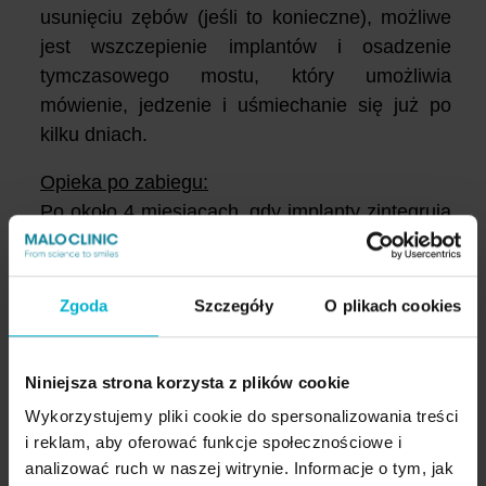
usunięciu zębów (jeśli to konieczne), możliwe
jest wszczepienie implantów i osadzenie
tymczasowego mostu, który umożliwia
mówienie, jedzenie i uśmiechanie się już po
kilku dniach.
Opieka po zabiegu:
Po około 4 miesiącach, gdy implanty zintegrują
się z kością, wykonywana jest ostateczna
praca protetyczna – Malo Clinic Bridge,
indywidualnie dopasowana do pacjenta. W
Zgoda
Szczegóły
O plikach cookies
Malo Clinic każdy pacjent implantologiczny jest
zobowiązany do:
Niniejsza strona korzysta z plików cookie
regularnych kontroli implantologicznych co 6
Wykorzystujemy pliki cookie do spersonalizowania treści
miesięcy u naszych wykwalifikowanych
i reklam, aby oferować funkcje społecznościowe i
higienistek.
analizować ruch w naszej witrynie. Informacje o tym, jak