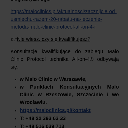
https://maloclinics.pl/aktualnosci/zacznijcie-od-
usmiechu-razem-20-rabatu-na-leczenie-
metoda-malo-clinic-protocol-all-on-4-r
👉
Nie wiesz, czy się kwalifikujesz?
Konsultacje kwalifikujące do zabiegu Malo
Clinic Protocol techniką All-on-4® odbywają
się:
w Malo Clinic w Warszawie,
w Punktach Konsultacyjnych Malo
Clinic w Rzeszowie, Szczecinie i we
Wrocławiu.
https://maloclinics.pl/kontakt
T: +48 22 393 63 33
T: +48 516 039 713