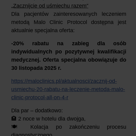
„Zacznijcie od uśmiechu razem”
Dla pacjentów zainteresowanych leczeniem
metodą Malo Clinic Protocol dostępna jest
aktualnie specjalna oferta:
-20% rabatu na zabieg dla osób
indywidualnych po pozytywnej kwalifikacji
medycznej. Oferta specjalna obowiązuje do
30 listopada 2025 r.
https://maloclinics.pl/aktualnosci/zacznij-od-
usmiechu-20-rabatu-na-leczenie-metoda-malo-
clinic-protocol-all-on-4-r
Dla par – dodatkowo:
🏨 2 noce w hotelu dla dwojga,
🍽️ Kolacja po zakończeniu procesu
diagnostycznego.